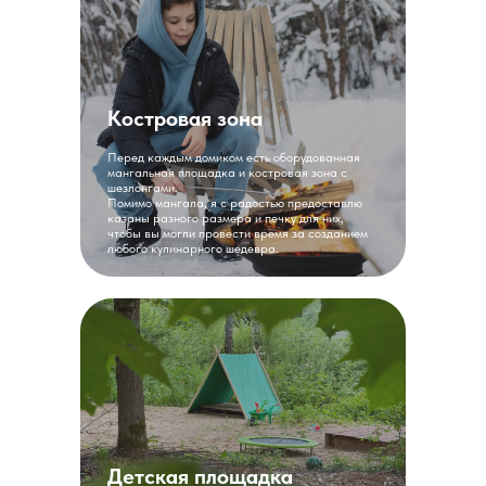
Костровая зона
Перед каждым домиком есть оборудованная
мангальная площадка и костровая зона с
шезлонгами.
Помимо мангала, я с радостью предоставлю
казаны разного размера и печку для них,
чтобы вы могли провести время за созданием
любого кулинарного шедевра.
Детская площадка