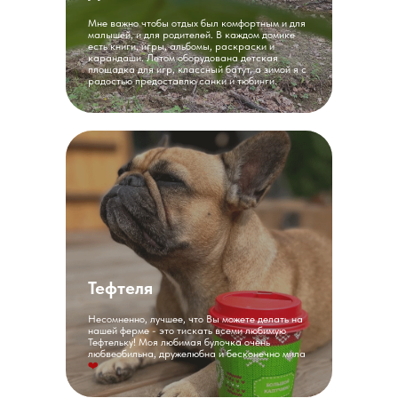
Мне важно чтобы отдых был комфортным и для
малышей, и для родителей. В каждом домике
есть книги, игры, альбомы, раскраски и
карандаши. Летом оборудована детская
площадка для игр, классный батут, а зимой я с
радостью предоставлю санки и тюбинги.
Тефтеля
Несомненно, лучшее, что Вы можете делать на
нашей ферме - это тискать всеми любимую
Тефтельку! Моя любимая булочка очень
любвеобильна, дружелюбна и бесконечно мила
❤️